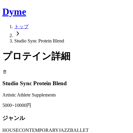
Dyme
トップ
Studio Sync Protein Blend
プロテイン詳細
🥛
Studio Sync Protein Blend
Artistic Athlete Supplements
5000~10000円
ジャンル
HOUSE
CONTEMPORARY
JAZZ
BALLET