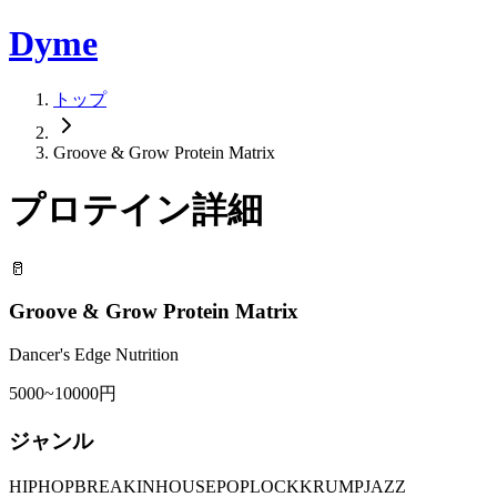
Dyme
トップ
Groove & Grow Protein Matrix
プロテイン詳細
🥛
Groove & Grow Protein Matrix
Dancer's Edge Nutrition
5000~10000円
ジャンル
HIPHOP
BREAKIN
HOUSE
POP
LOCK
KRUMP
JAZZ