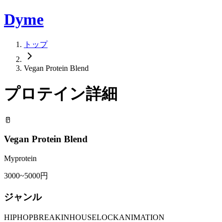
Dyme
トップ
Vegan Protein Blend
プロテイン詳細
🥛
Vegan Protein Blend
Myprotein
3000~5000円
ジャンル
HIPHOP
BREAKIN
HOUSE
LOCK
ANIMATION