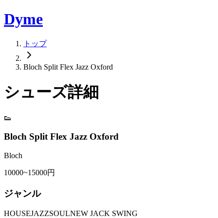
Dyme
トップ
Bloch Split Flex Jazz Oxford
シューズ詳細
👟
Bloch Split Flex Jazz Oxford
Bloch
10000~15000円
ジャンル
HOUSE
JAZZ
SOUL
NEW JACK SWING