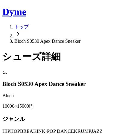
Dyme
トップ
Bloch S0530 Apex Dance Sneaker
シューズ詳細
👟
Bloch S0530 Apex Dance Sneaker
Bloch
10000~15000円
ジャンル
HIPHOP
BREAKIN
K-POP DANCE
KRUMP
JAZZ