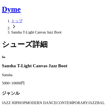
Dyme
トップ
Sansha T-Light Canvas Jazz Boot
シューズ詳細
👟
Sansha T-Light Canvas Jazz Boot
Sansha
5000~10000円
ジャンル
JAZZ HIPHOP
MODERN DANCE
CONTEMPORARY
JAZZ
BAL