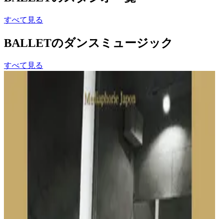
すべて見る
BALLET
のダンスミュージック
すべて見る
Rond De Jambe A Terre_16
Miwa Hoshi
Spotifyで聴く
Warm up
Ayumi HIRUSAKI
Spotifyで聴く
Plies
Ayumi HIRUSAKI