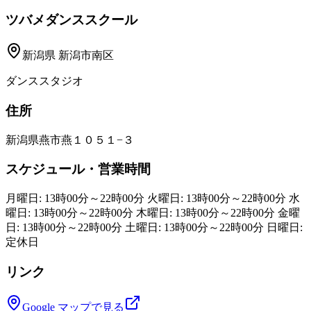
ツバメダンススクール
新潟県
新潟市南区
ダンススタジオ
住所
新潟県燕市燕１０５１−３
スケジュール・営業時間
月曜日: 13時00分～22時00分 火曜日: 13時00分～22時00分 水
曜日: 13時00分～22時00分 木曜日: 13時00分～22時00分 金曜
日: 13時00分～22時00分 土曜日: 13時00分～22時00分 日曜日:
定休日
リンク
Google マップで見る