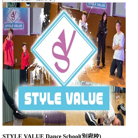
STYLE VALUE Dance School(別府校)