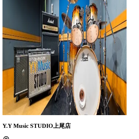
Y.Y Music STUDIO上尾店