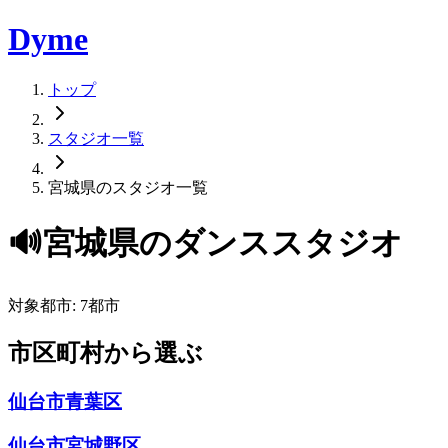
Dyme
トップ
スタジオ一覧
宮城県のスタジオ一覧
🔊
宮城県
のダンススタジオ
対象都市:
7
都市
市区町村から選ぶ
仙台市青葉区
仙台市宮城野区